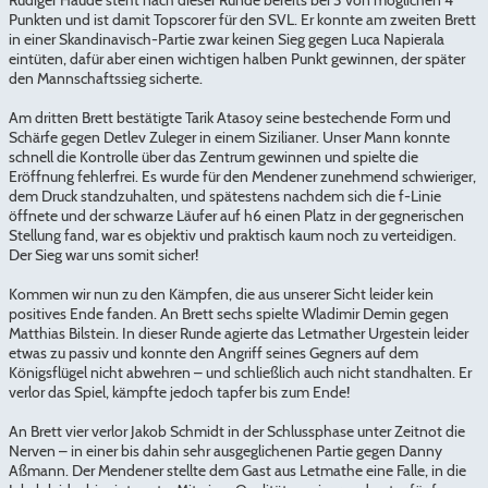
Punkten und ist damit Topscorer für den SVL. Er konnte am zweiten Brett
in einer Skandinavisch-Partie zwar keinen Sieg gegen Luca Napierala
eintüten, dafür aber einen wichtigen halben Punkt gewinnen, der später
den Mannschaftssieg sicherte.
Am dritten Brett bestätigte Tarik Atasoy seine bestechende Form und
Schärfe gegen Detlev Zuleger in einem Sizilianer. Unser Mann konnte
schnell die Kontrolle über das Zentrum gewinnen und spielte die
Eröffnung fehlerfrei. Es wurde für den Mendener zunehmend schwieriger,
dem Druck standzuhalten, und spätestens nachdem sich die f-Linie
öffnete und der schwarze Läufer auf h6 einen Platz in der gegnerischen
Stellung fand, war es objektiv und praktisch kaum noch zu verteidigen.
Der Sieg war uns somit sicher!
Kommen wir nun zu den Kämpfen, die aus unserer Sicht leider kein
positives Ende fanden. An Brett sechs spielte Wladimir Demin gegen
Matthias Bilstein. In dieser Runde agierte das Letmather Urgestein leider
etwas zu passiv und konnte den Angriff seines Gegners auf dem
Königsflügel nicht abwehren – und schließlich auch nicht standhalten. Er
verlor das Spiel, kämpfte jedoch tapfer bis zum Ende!
An Brett vier verlor Jakob Schmidt in der Schlussphase unter Zeitnot die
Nerven – in einer bis dahin sehr ausgeglichenen Partie gegen Danny
Aßmann. Der Mendener stellte dem Gast aus Letmathe eine Falle, in die