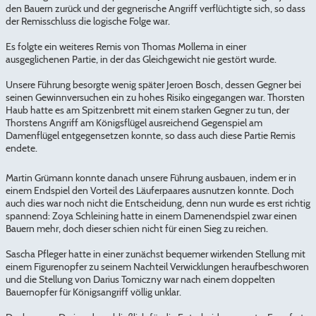
den Bauern zurück und der gegnerische Angriff verflüchtigte sich, so dass
der Remisschluss die logische Folge war.
Es folgte ein weiteres Remis von Thomas Mollema in einer
ausgeglichenen Partie, in der das Gleichgewicht nie gestört wurde.
Unsere Führung besorgte wenig später Jeroen Bosch, dessen Gegner bei
seinen Gewinnversuchen ein zu hohes Risiko eingegangen war. Thorsten
Haub hatte es am Spitzenbrett mit einem starken Gegner zu tun, der
Thorstens Angriff am Königsflügel ausreichend Gegenspiel am
Damenflügel entgegensetzen konnte, so dass auch diese Partie Remis
endete.
Martin Grümann konnte danach unsere Führung ausbauen, indem er in
einem Endspiel den Vorteil des Läuferpaares ausnutzen konnte. Doch
auch dies war noch nicht die Entscheidung, denn nun wurde es erst richtig
spannend: Zoya Schleining hatte in einem Damenendspiel zwar einen
Bauern mehr, doch dieser schien nicht für einen Sieg zu reichen.
Sascha Pfleger hatte in einer zunächst bequemer wirkenden Stellung mit
einem Figurenopfer zu seinem Nachteil Verwicklungen heraufbeschworen
und die Stellung von Darius Tomiczny war nach einem doppelten
Bauernopfer für Königsangriff völlig unklar.