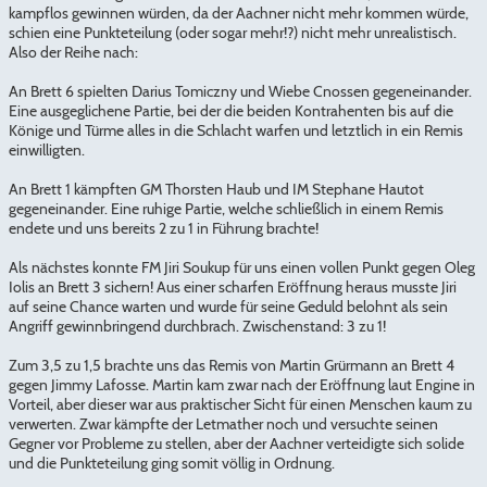
kampflos gewinnen würden, da der Aachner nicht mehr kommen würde,
schien eine Punkteteilung (oder sogar mehr!?) nicht mehr unrealistisch.
Also der Reihe nach:
An Brett 6 spielten Darius Tomiczny und Wiebe Cnossen gegeneinander.
Eine ausgeglichene Partie, bei der die beiden Kontrahenten bis auf die
Könige und Türme alles in die Schlacht warfen und letztlich in ein Remis
einwilligten.
An Brett 1 kämpften GM Thorsten Haub und IM Stephane Hautot
gegeneinander. Eine ruhige Partie, welche schließlich in einem Remis
endete und uns bereits 2 zu 1 in Führung brachte!
Als nächstes konnte FM Jiri Soukup für uns einen vollen Punkt gegen Oleg
Iolis an Brett 3 sichern! Aus einer scharfen Eröffnung heraus musste Jiri
auf seine Chance warten und wurde für seine Geduld belohnt als sein
Angriff gewinnbringend durchbrach. Zwischenstand: 3 zu 1!
Zum 3,5 zu 1,5 brachte uns das Remis von Martin Grürmann an Brett 4
gegen Jimmy Lafosse. Martin kam zwar nach der Eröffnung laut Engine in
Vorteil, aber dieser war aus praktischer Sicht für einen Menschen kaum zu
verwerten. Zwar kämpfte der Letmather noch und versuchte seinen
Gegner vor Probleme zu stellen, aber der Aachner verteidigte sich solide
und die Punkteteilung ging somit völlig in Ordnung.