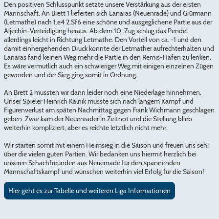
Den positiven Schlusspunkt setzte unsere Verstärkung aus der ersten
Mannschaft. An Brett 1 lieferten sich Lanaras (Neuenrade) und Grürmann
(Letmathe) nach 1.e4 2.Sf6 eine schöne und ausgeglichene Partie aus der
Aljechin-Verteidigung heraus. Ab dem 10. Zug schlug das Pendel
allerdings leicht in Richtung Letmathe. Den Vorteil von ca. -1 und den
damit einhergehenden Druck konnte der Letmather aufrechterhalten und
Lanaras fand keinen Weg mehr die Partie in den Remis-Hafen zu lenken.
Es wäre vermutlich auch ein schwieriger Weg mit einigen einzelnen Zügen
geworden und der Sieg ging somit in Ordnung.
An Brett 2 mussten wir dann leider noch eine Niederlage hinnehmen.
Unser Spieler Heinrich Kalnik musste sich nach langem Kampf und
Figurenverlust am späten Nachmittag gegen Frank Wichmann geschlagen
geben. Zwar kam der Neuenrader in Zeitnot und die Stellung blieb
weiterhin kompliziert, aber es reichte letztlich nicht mehr.
Wir starten somit mit einem Heimsieg in die Saison und freuen uns sehr
über die vielen guten Partien. Wir bedanken uns hiermit herzlich bei
unseren Schachfreunden aus Neuenrade für den spannenden
Mannschaftskampf und wünschen weiterhin viel Erfolg für die Saison!
Hier geht es zur Tabelle und weiteren Liga Informationen