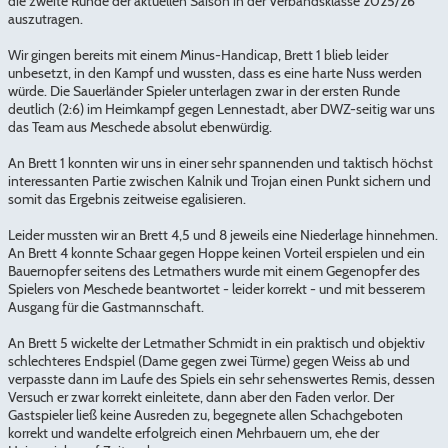
die zweite Runde der aktuellen Saison in der Verbandsklasse 2025/26
auszutragen.
Wir gingen bereits mit einem Minus-Handicap, Brett 1 blieb leider
unbesetzt, in den Kampf und wussten, dass es eine harte Nuss werden
würde. Die Sauerländer Spieler unterlagen zwar in der ersten Runde
deutlich (2:6) im Heimkampf gegen Lennestadt, aber DWZ-seitig war uns
das Team aus Meschede absolut ebenwürdig.
An Brett 1 konnten wir uns in einer sehr spannenden und taktisch höchst
interessanten Partie zwischen Kalnik und Trojan einen Punkt sichern und
somit das Ergebnis zeitweise egalisieren.
Leider mussten wir an Brett 4,5 und 8 jeweils eine Niederlage hinnehmen.
An Brett 4 konnte Schaar gegen Hoppe keinen Vorteil erspielen und ein
Bauernopfer seitens des Letmathers wurde mit einem Gegenopfer des
Spielers von Meschede beantwortet - leider korrekt - und mit besserem
Ausgang für die Gastmannschaft.
An Brett 5 wickelte der Letmather Schmidt in ein praktisch und objektiv
schlechteres Endspiel (Dame gegen zwei Türme) gegen Weiss ab und
verpasste dann im Laufe des Spiels ein sehr sehenswertes Remis, dessen
Versuch er zwar korrekt einleitete, dann aber den Faden verlor. Der
Gastspieler ließ keine Ausreden zu, begegnete allen Schachgeboten
korrekt und wandelte erfolgreich einen Mehrbauern um, ehe der