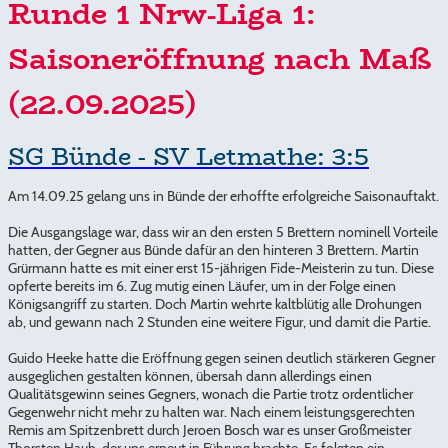
Runde 1 Nrw-Liga 1:
Saisoneröffnung nach Maß
(22.09.2025)
SG Bünde - SV Letmathe: 3:5
Am 14.09.25 gelang uns in Bünde der erhoffte erfolgreiche Saisonauftakt.
Die Ausgangslage war, dass wir an den ersten 5 Brettern nominell Vorteile
hatten, der Gegner aus Bünde dafür an den hinteren 3 Brettern. Martin
Grürmann hatte es mit einer erst 15-jährigen Fide-Meisterin zu tun. Diese
opferte bereits im 6. Zug mutig einen Läufer, um in der Folge einen
Königsangriff zu starten. Doch Martin wehrte kaltblütig alle Drohungen
ab, und gewann nach 2 Stunden eine weitere Figur, und damit die Partie.
Guido Heeke hatte die Eröffnung gegen seinen deutlich stärkeren Gegner
ausgeglichen gestalten können, übersah dann allerdings einen
Qualitätsgewinn seines Gegners, wonach die Partie trotz ordentlicher
Gegenwehr nicht mehr zu halten war. Nach einem leistungsgerechten
Remis am Spitzenbrett durch Jeroen Bosch war es unser Großmeister
Thorsten Haub, der uns erneut in Führung brachte. Es folgten ein