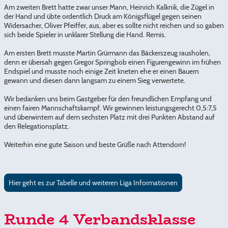
Am zweiten Brett hatte zwar unser Mann, Heinrich Kalknik, die Zügel in
der Hand und übte ordentlich Druck am Königsflügel gegen seinen
Widersacher, Oliver Pfeiffer, aus, aber es sollte nicht reichen und so gaben
sich beide Spieler in unklarer Stellung die Hand. Remis.
Am ersten Brett musste Martin Grürmann das Bäckerszeug rausholen,
denn er übersah gegen Gregor Springbob einen Figurengewinn im frühen
Endspiel und musste noch einige Zeit kneten ehe er einen Bauern
gewann und diesen dann langsam zu einem Sieg verwertete.
Wir bedanken uns beim Gastgeber für den freundlichen Empfang und
einen fairen Mannschaftskampf. Wir gewinnen leistungsgerecht 0,5:7,5
und überwintern auf dem sechsten Platz mit drei Punkten Abstand auf
den Relegationsplatz.
Weiterhin eine gute Saison und beste Grüße nach Attendorn!
Hier geht es zur Tabelle und weiteren Liga Informationen
Runde 4 Verbandsklasse