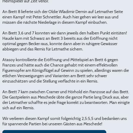
Heimspieler auf Zeit verlor.
An Brett 8 lieferte sich der Oldie Wladimir Demin auf Letmather Seite
einen Kampf mit Peter Schnettler. Auch hier gehen wir leer aus und
müssen die nächste Niederlage in diesem Kampf einbuchen.
An Brett 3,6 und 7 konnten wir dann jeweils den halben Punkt eintüten!
Haude kam mit Schwarz an Brett 3 bereits aus der Eröffnung nicht
optimal gegen Becker raus, konnte dann aber in ruhigere Gewässer
abbiegen und das Remis für Letmathe sichern.
Atasoy kontrollierte die Eröffnung und Mittelspiel an Brett 6 gegen
Franzes und hätte auch die Chance gehabt mit einem effektvollen
Figurenopfer am Königsflügel auf Gewinn zu spielen, allerdings waren die
etlichen Verzweigungen und Varianten am Brett sehr schwer
einzuschätzen und die Stellung verflachte in ein Remis.
An Brett 7 kam zwischen Cramer und Hörhold ein Franzose auf das Brett.
Die Gastpielerin aus Meschede übte die ganze Partie lang Druck aus, aber
der Letmather schaffte es jede Frage korrekt zu beantworten. Man einigte
sich auf ein Remis.
Wir verlieren diesen Kampf somit folgerichtig 2,5:5,5 und bedanken uns
für spannende Partien bei unseren Gästen aus Meschede!