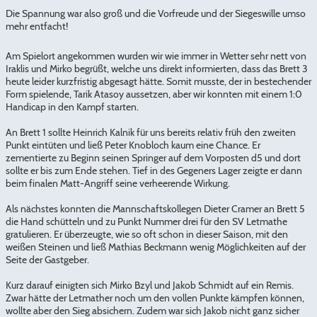
Die Spannung war also groß und die Vorfreude und der Siegeswille umso
mehr entfacht!
Am Spielort angekommen wurden wir wie immer in Wetter sehr nett von
Iraklis und Mirko begrüßt, welche uns direkt informierten, dass das Brett 3
heute leider kurzfristig abgesagt hätte. Somit musste, der in bestechender
Form spielende, Tarik Atasoy aussetzen, aber wir konnten mit einem 1:0
Handicap in den Kampf starten.
An Brett 1 sollte Heinrich Kalnik für uns bereits relativ früh den zweiten
Punkt eintüten und ließ Peter Knobloch kaum eine Chance. Er
zementierte zu Beginn seinen Springer auf dem Vorposten d5 und dort
sollte er bis zum Ende stehen. Tief in des Gegeners Lager zeigte er dann
beim finalen Matt-Angriff seine verheerende Wirkung.
Als nächstes konnten die Mannschaftskollegen Dieter Cramer an Brett 5
die Hand schütteln und zu Punkt Nummer drei für den SV Letmathe
gratulieren. Er überzeugte, wie so oft schon in dieser Saison, mit den
weißen Steinen und ließ Mathias Beckmann wenig Möglichkeiten auf der
Seite der Gastgeber.
Kurz darauf einigten sich Mirko Bzyl und Jakob Schmidt auf ein Remis.
Zwar hätte der Letmather noch um den vollen Punkte kämpfen können,
wollte aber den Sieg absichern. Zudem war sich Jakob nicht ganz sicher