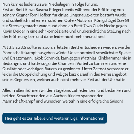
Nun kam es leider zu zwei Niederlagen in Folge für uns.
Erst an Brett 5, wo Sascha Pfleger bereits während der Eröffnung von
seinem Gegner Tom Höfken für einige Ungenauigkeiten bestraft wurde
und schließlich mit einem schönen Opfer-Motiv am Königsflügel (Sxe6!)
zur Strecke gebracht wurde und dann an Brett 7 wo Guido Heeke gegen
Kevin Deider in eine sehr komplizierte und unübersichtliche Stellung nach
der Eröffnung kam und dann leider nicht mehr herausfand.
Mit 3,5 zu 3,5 sollte es also am letzten Brett entschieden werden, wie der
Mannschaftskampf ausgehen würde. Unser nominell schwächster Spieler
und Ersatzmann, Jakob Schmidt, kam gegen Matthias Klinkhammer nie in
Bedrängnis und hatte sogar die Chance in Vorteil zu kommen und eine
Qualität oder wichtigen Bauern zu gewinnen. Unter Zeitnot verpasste er
leider die Doppeldrohung und willigte kurz darauf in das Remisangebot
seines Gegners ein, welcher auch nicht mehr viel Zeit auf der Uhr hatte.
Alles in allem können wir dem Ergebnis zufrieden sein und bedanken und
bei den Schachfreunden aus Aachen für den spannenden
Mannschaftkampf und wünschen weiterhin eine erfolgreiche Saison!
Hier geht es zur Tabelle und weiteren Liga Informationen