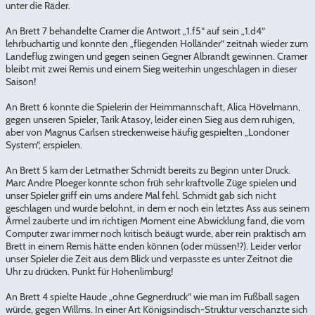
unter die Räder.
An Brett 7 behandelte Cramer die Antwort „1.f5“ auf sein „1.d4“
lehrbuchartig und konnte den „fliegenden Holländer“ zeitnah wieder zum
Landeflug zwingen und gegen seinen Gegner Albrandt gewinnen. Cramer
bleibt mit zwei Remis und einem Sieg weiterhin ungeschlagen in dieser
Saison!
An Brett 6 konnte die Spielerin der Heimmannschaft, Alica Hövelmann,
gegen unseren Spieler, Tarik Atasoy, leider einen Sieg aus dem ruhigen,
aber von Magnus Carlsen streckenweise häufig gespielten „Londoner
System“, erspielen.
An Brett 5 kam der Letmather Schmidt bereits zu Beginn unter Druck.
Marc Andre Ploeger konnte schon früh sehr kraftvolle Züge spielen und
unser Spieler griff ein ums andere Mal fehl. Schmidt gab sich nicht
geschlagen und wurde belohnt, in dem er noch ein letztes Ass aus seinem
Ärmel zauberte und im richtigen Moment eine Abwicklung fand, die vom
Computer zwar immer noch kritisch beäugt wurde, aber rein praktisch am
Brett in einem Remis hätte enden können (oder müssen!?). Leider verlor
unser Spieler die Zeit aus dem Blick und verpasste es unter Zeitnot die
Uhr zu drücken. Punkt für Hohenlimburg!
An Brett 4 spielte Haude „ohne Gegnerdruck“ wie man im Fußball sagen
würde, gegen Willms. In einer Art Königsindisch-Struktur verschanzte sich