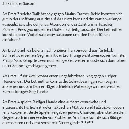
3,5/5 in der Saison!
An Brett 7 spielte Tarik Atasoy gegen Marius Cramer. Beide kannten sich
gut in der Eröffnung aus, die auf das Brett kam und die Partie war lange
ausgeglichen, ehe der junge Attendorner das Zentrum im falschen
Moment Preis gab und einen Läufer nachteilig tauschte. Der Letmather
konnte diesen Vorteil sukzessiv ausbauen und den Punkt für uns
einfahren!
An Brett 6 sah es bereits nach 5 Zügen hervorragend aus für Jakob
Schmidt, der seinen Gegner mit der Eröffnungswahl überraschen konnte.
Phillip Marx kämpfte zwar noch einige Zeit weiter, musste sich dann aber
unter Zeitnot geschlagen geben.
An Brett 5 fuhr Axel Schaar einen ungefährdeten Sieg gegen Ludger
Hesener ein. Der Letmather konnte die Schraubzwingen von Beginn
anziehen und am Damenflügel schließlich Material gewinnen, welches
zum sofortigen Sieg führte.
An Brett 4 spielte Rüdiger Haude eine äußerst verwickelte und
interessante Partie, mit vielen taktischen Motiven und Fallstricken gegen
Jens Klöckener. Beide Spieler vergaben jeweils Chancen, aber stellten den
Gegner auch immer wieder vor Probleme. Am Ende konnte sich Rüdiger
durchsetzen und zieht somit mit Dieter gleich: 3,5/5!!!