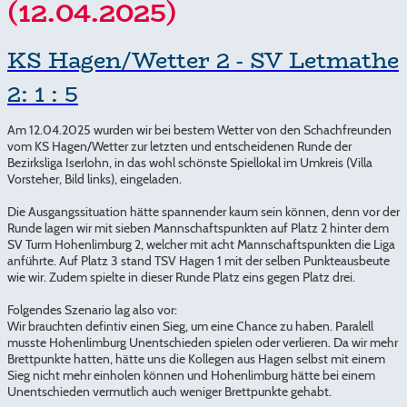
(12.04.2025)
KS Hagen/Wetter 2 - SV Letmathe
2: 1 : 5
Am 12.04.2025 wurden wir bei bestem Wetter von den Schachfreunden
vom KS Hagen/Wetter zur letzten und entscheidenen Runde der
Bezirksliga Iserlohn, in das wohl schönste Spiellokal im Umkreis (Villa
Vorsteher, Bild links), eingeladen.
Die Ausgangssituation hätte spannender kaum sein können, denn vor der
Runde lagen wir mit sieben Mannschaftspunkten auf Platz 2 hinter dem
SV Turm Hohenlimburg 2, welcher mit acht Mannschaftspunkten die Liga
anführte. Auf Platz 3 stand TSV Hagen 1 mit der selben Punkteausbeute
wie wir. Zudem spielte in dieser Runde Platz eins gegen Platz drei.
Folgendes Szenario lag also vor:
Wir brauchten defintiv einen Sieg, um eine Chance zu haben. Paralell
musste Hohenlimburg Unentschieden spielen oder verlieren. Da wir mehr
Brettpunkte hatten, hätte uns die Kollegen aus Hagen selbst mit einem
Sieg nicht mehr einholen können und Hohenlimburg hätte bei einem
Unentschieden vermutlich auch weniger Brettpunkte gehabt.