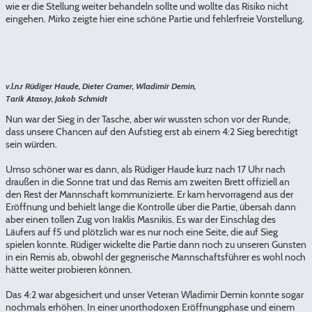
wie er die Stellung weiter behandeln sollte und wollte das Risiko nicht
eingehen. Mirko zeigte hier eine schöne Partie und fehlerfreie Vorstellung.
v.l.n.r Rüdiger Haude, Dieter Cramer, Wladimir Demin,
Tarik Atasoy, Jakob Schmidt
Nun war der Sieg in der Tasche, aber wir wussten schon vor der Runde,
dass unsere Chancen auf den Aufstieg erst ab einem 4:2 Sieg berechtigt
sein würden.
Umso schöner war es dann, als Rüdiger Haude kurz nach 17 Uhr nach
draußen in die Sonne trat und das Remis am zweiten Brett offiziell an
den Rest der Mannschaft kommunizierte. Er kam hervorragend aus der
Eröffnung und behielt lange die Kontrolle über die Partie, übersah dann
aber einen tollen Zug von Iraklis Masnikis. Es war der Einschlag des
Läufers auf f5 und plötzlich war es nur noch eine Seite, die auf Sieg
spielen konnte. Rüdiger wickelte die Partie dann noch zu unseren Gunsten
in ein Remis ab, obwohl der gegnerische Mannschaftsführer es wohl noch
hätte weiter probieren können.
Das 4:2 war abgesichert und unser Veteran Wladimir Demin konnte sogar
nochmals erhöhen. In einer unorthodoxen Eröffnungphase und einem