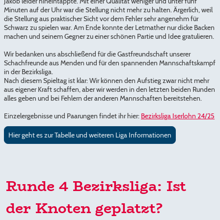
Jakob leider hineintappte. Mit einer Qualität weniger und unter fünf
Minuten auf der Uhr war die Stellung nicht mehr zu halten. Ärgerlich, weil
die Stellung aus praktischer Sicht vor dem Fehler sehr angenehm für
Schwarz zu spielen war. Am Ende konnte der Letmather nur dicke Backen
machen und seinem Gegner zu einer schönen Partie und Idee gratulieren.
Wir bedanken uns abschließend für die Gastfreundschaft unserer
Schachfreunde aus Menden und für den spannenden Mannschaftskampf
in der Bezirksliga.
Nach diesem Spieltag ist klar: Wir können den Aufstieg zwar nicht mehr
aus eigener Kraft schaffen, aber wir werden in den letzten beiden Runden
alles geben und bei Fehlern der anderen Mannschaften bereitstehen.
Einzelergebnisse und Paarungen findet ihr hier:
Bezirksliga Iserlohn 24/25
Hier geht es zur Tabelle und weiteren Liga Informationen
Runde 4 Bezirksliga: Ist
der Knoten geplatzt?