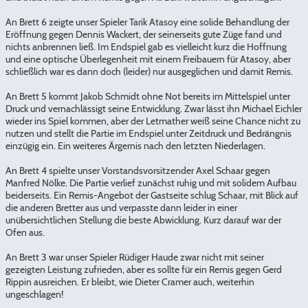
An Brett 6 zeigte unser Spieler Tarik Atasoy eine solide Behandlung der
Eröffnung gegen Dennis Wackert, der seinerseits gute Züge fand und
nichts anbrennen ließ. Im Endspiel gab es vielleicht kurz die Hoffnung
und eine optische Überlegenheit mit einem Freibauern für Atasoy, aber
schließlich war es dann doch (leider) nur ausgeglichen und damit Remis.
An Brett 5 kommt Jakob Schmidt ohne Not bereits im Mittelspiel unter
Druck und vernachlässigt seine Entwicklung. Zwar lässt ihn Michael Eichler
wieder ins Spiel kommen, aber der Letmather weiß seine Chance nicht zu
nutzen und stellt die Partie im Endspiel unter Zeitdruck und Bedrängnis
einzügig ein. Ein weiteres Ärgernis nach den letzten Niederlagen.
An Brett 4 spielte unser Vorstandsvorsitzender Axel Schaar gegen
Manfred Nölke. Die Partie verlief zunächst ruhig und mit solidem Aufbau
beiderseits. Ein Remis-Angebot der Gastseite schlug Schaar, mit Blick auf
die anderen Bretter aus und verpasste dann leider in einer
unübersichtlichen Stellung die beste Abwicklung. Kurz darauf war der
Ofen aus.
An Brett 3 war unser Spieler Rüdiger Haude zwar nicht mit seiner
gezeigten Leistung zufrieden, aber es sollte für ein Remis gegen Gerd
Rippin ausreichen. Er bleibt, wie Dieter Cramer auch, weiterhin
ungeschlagen!