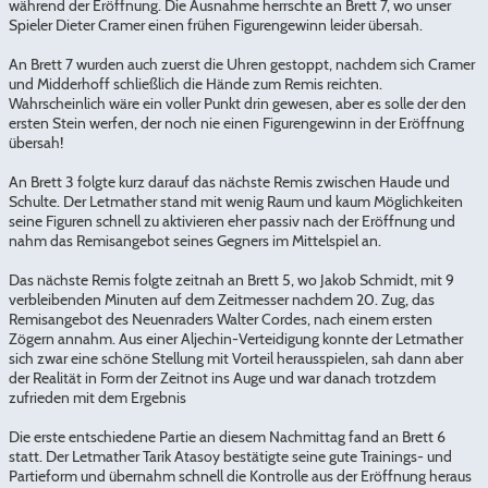
während der Eröffnung. Die Ausnahme herrschte an Brett 7, wo unser
Spieler Dieter Cramer einen frühen Figurengewinn leider übersah.
An Brett 7 wurden auch zuerst die Uhren gestoppt, nachdem sich Cramer
und Midderhoff schließlich die Hände zum Remis reichten.
Wahrscheinlich wäre ein voller Punkt drin gewesen, aber es solle der den
ersten Stein werfen, der noch nie einen Figurengewinn in der Eröffnung
übersah!
An Brett 3 folgte kurz darauf das nächste Remis zwischen Haude und
Schulte. Der Letmather stand mit wenig Raum und kaum Möglichkeiten
seine Figuren schnell zu aktivieren eher passiv nach der Eröffnung und
nahm das Remisangebot seines Gegners im Mittelspiel an.
Das nächste Remis folgte zeitnah an Brett 5, wo Jakob Schmidt, mit 9
verbleibenden Minuten auf dem Zeitmesser nachdem 20. Zug, das
Remisangebot des Neuenraders Walter Cordes, nach einem ersten
Zögern annahm. Aus einer Aljechin-Verteidigung konnte der Letmather
sich zwar eine schöne Stellung mit Vorteil herausspielen, sah dann aber
der Realität in Form der Zeitnot ins Auge und war danach trotzdem
zufrieden mit dem Ergebnis
Die erste entschiedene Partie an diesem Nachmittag fand an Brett 6
statt. Der Letmather Tarik Atasoy bestätigte seine gute Trainings- und
Partieform und übernahm schnell die Kontrolle aus der Eröffnung heraus