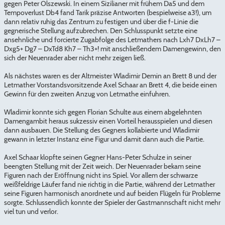
gegen Peter Olszewski. In einem Sizilianer mit frühem Da5 und dem
Tempoverlust Db4 fand Tarik präzise Antworten (bespielweise a3!), um
dann relativ ruhig das Zentrum zu festigen und über die f-Linie die
gegnerische Stellung aufzubrechen. Den Schlusspunkt setzte eine
ansehnliche und forcierte Zugabfolge des Letmathers nach Lxh7 DxLh7 –
Dxg5+ Dg7 – DxTd8 Kh7 – Th3+! mit anschließendem Damengewinn, den
sich der Neuenrader aber nicht mehr zeigen ließ.
Als nächstes waren es der Altmeister Wladimir Demin an Brett 8 und der
Letmather Vorstandsvorsitzende Axel Schaar an Brett 4, die beide einen
Gewinn für den zweiten Anzug von Letmathe einfuhren.
Wladimir konnte sich gegen Florian Schulte aus einem abgelehnten
Damengambit heraus sukzessiv einen Vorteil herausspielen und diesen
dann ausbauen. Die Stellung des Gegners kollabierte und Wladimir
gewann in letzter Instanz eine Figur und damit dann auch die Partie.
Axel Schaar klopfte seinen Gegner Hans-Peter Schulze in seiner
beengten Stellung mit der Zeit weich. Der Neuenrader bekam seine
Figuren nach der Eröffnung nicht ins Spiel. Vor allem der schwarze
weißfeldrige Läufer fand nie richtig in die Partie, während der Letmather
seine Figuren harmonisch anordnete und auf beiden Flügeln für Probleme
sorgte. Schlussendlich konnte der Spieler der Gastmannschaft nicht mehr
viel tun und verlor.