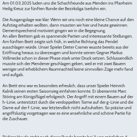
Am 01.03.2025 luden uns die Schachfreunde aus Menden ins Pfarrheim
Heilig Kreuz zur fünften Runde der Bezirksliga Iserlohn ein.
Die Ausgangslage war klar: Wenn wir uns noch eine kleine Chance auf den
Aufstieg erhalten wollten, dann mussten wir hier und heute gewinnen.
Dementsprechend motiviert gingen wir in die Begegnung.
An allen Brettern gab es spannende Partien und interessante Stellungen.
Am fünften Brett zeigte sich früh, in welche Richtung das Pendel
ausschlagen würde. Unser Spieler Dieter Cramer wusste bereits aus der
Eröffnung heraus zu überzeugen und konnte seinen Gegner Markus
Völlmecke schon in dieser Phase stark unter Druck setzen. Schlussendlich
musste sich der Mendener geschlagen geben, weil er mit zwei Bauern
weniger und erheblichem Raumnachteil keine sinnvollen Züge mehr fand
und aufgab.
An Brett eins war es besonders erfreulich, dass unser Spieler Heinrich
Kalnik seinen ersten Saisonsieg einfahren konnte. Er überrannte Marc
Störing am Königsflügel erfolgreich. Der Angriff mit einem Bauern auf der
h-Linie, unterstützt durch die verdoppelten Türme auf der g-Linie und die
Dame auf der f-Linie, war letztendlich nicht aufzuhalten. So präzise und
angriffslustig vorgetragen war es eine ansehnliche und schöne Partie für
die Zuschauer.
Rüdiger Haude steht nach dieser Runde bereits bei 3 von möglichen 4