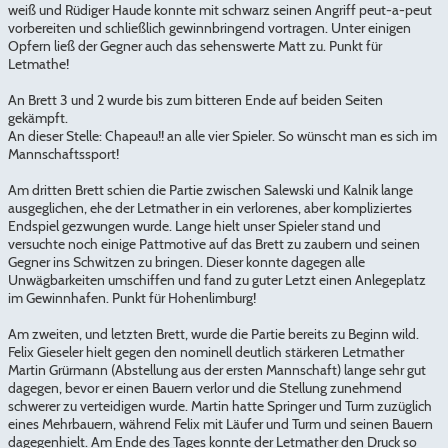
weiß und Rüdiger Haude konnte mit schwarz seinen Angriff peut-a-peut
vorbereiten und schließlich gewinnbringend vortragen. Unter einigen
Opfern ließ der Gegner auch das sehenswerte Matt zu. Punkt für
Letmathe!
An Brett 3 und 2 wurde bis zum bitteren Ende auf beiden Seiten
gekämpft.
An dieser Stelle: Chapeau!! an alle vier Spieler. So wünscht man es sich im
Mannschaftssport!
Am dritten Brett schien die Partie zwischen Salewski und Kalnik lange
ausgeglichen, ehe der Letmather in ein verlorenes, aber kompliziertes
Endspiel gezwungen wurde. Lange hielt unser Spieler stand und
versuchte noch einige Pattmotive auf das Brett zu zaubern und seinen
Gegner ins Schwitzen zu bringen. Dieser konnte dagegen alle
Unwägbarkeiten umschiffen und fand zu guter Letzt einen Anlegeplatz
im Gewinnhafen. Punkt für Hohenlimburg!
Am zweiten, und letzten Brett, wurde die Partie bereits zu Beginn wild.
Felix Gieseler hielt gegen den nominell deutlich stärkeren Letmather
Martin Grürmann (Abstellung aus der ersten Mannschaft) lange sehr gut
dagegen, bevor er einen Bauern verlor und die Stellung zunehmend
schwerer zu verteidigen wurde. Martin hatte Springer und Turm zuzüglich
eines Mehrbauern, während Felix mit Läufer und Turm und seinen Bauern
dagegenhielt. Am Ende des Tages konnte der Letmather den Druck so